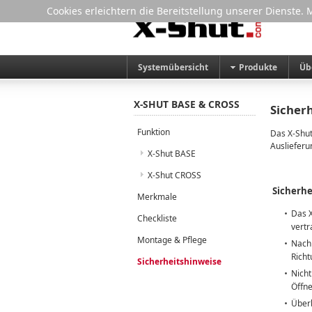
Cookies erleichtern die Bereitstellung unserer Dienste.
Systemübersicht
Produkte
Üb
X-SHUT BASE & CROSS
Sicher
Funktion
Das X-Shut
Auslieferu
X-Shut BASE
X-Shut CROSS
Sicherhe
Merkmale
Das X
Checkliste
vertr
Montage & Pflege
Nach 
Richt
Sicherheitshinweise
Nicht
Öffne
Überb