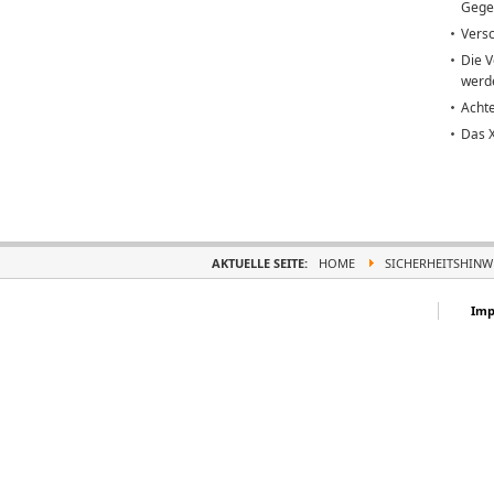
Gege
Versc
Die V
werd
Achte
Das X
AKTUELLE SEITE:
HOME
SICHERHEITSHINW
Imp