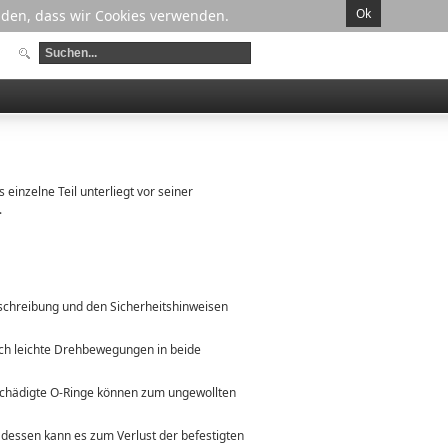
Ok
anden, dass wir Cookies verwenden.
einzelne Teil unterliegt vor seiner
.
schreibung
und den Sicherheitshinweisen
rch leichte Drehbewegungen in beide
beschädigte O-Ringe können zum ungewollten
essen kann es zum Verlust der befestigten